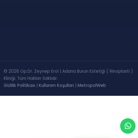
© 2026 Op.Dr. Zeynep Erol | Adana Burun Estetiği ( Rinoplasti )
Kliniği. Tüm Hakları Saklıdır.
Gizlilik Politikası
|
Kullanım Koşulları
|
MetropolWeb