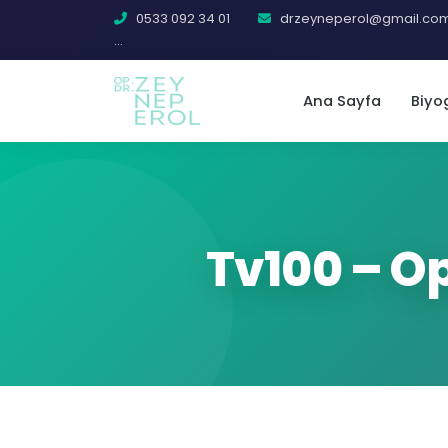
0533 092 34 01
drzeyneperol@gmail.co
...
Ana Sayfa
Biyo
Tv100 – Op