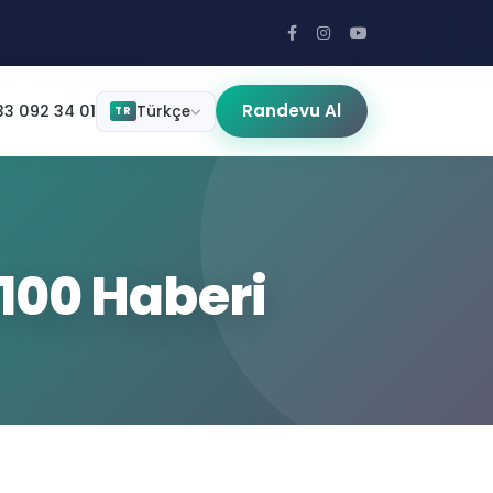
Randevu Al
3 092 34 01
Türkçe
TR
v100 Haberi