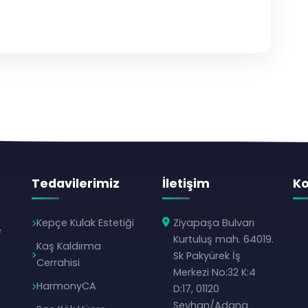
Tedavilerimiz
İletişim
K
Kepçe Kulak Estetiği
Ziyapaşa Bulvarı
e
Kurtuluş mah. 64019.
Kaş Kaldırma
Sk Pakyürek İş
Cerrahisi
Merkezi No:32 K:4
HarmonyCA
D:17, 01120
Seyhan/Adana