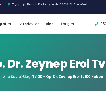
m
Ziyapaşa Bulvarı Kurtuluş mah. 64019. Sk Pakyürek
grafim
Tedaviler
Blog
İletişim
053
. Dr. Zeynep Erol T
Ana Sayfa
Blog
Tv100 – Op. Dr. Zeynep Erol Tv100 Haberi