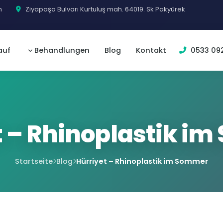
m
Ziyapaşa Bulvarı Kurtuluş mah. 64019. Sk Pakyürek
auf
Behandlungen
Blog
Kontakt
0533 092
t – Rhinoplastik i
Startseite
Blog
Hürriyet – Rhinoplastik im Sommer