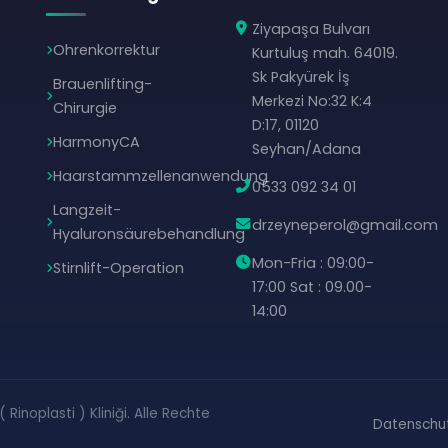
Ziyapaşa Bulvarı
Ohrenkorrektur
Kurtuluş mah. 64019.
Sk Pakyürek İş
Brauenlifting-
Merkezi No:32 K:4
Chirurgie
D:17, 01120
HarmonyCA
Seyhan/Adana
Haarstammzellenanwendung
0533 092 34 01
Langzeit-
drzeyneperol@gmail.com
Hyaluronsäurebehandlung
Mon-Fria : 09:00-
Stirnlift-Operation
17:00 Sat : 09.00-
14:00
Rinoplasti ) Kliniği. Alle Rechte
Datenschutz