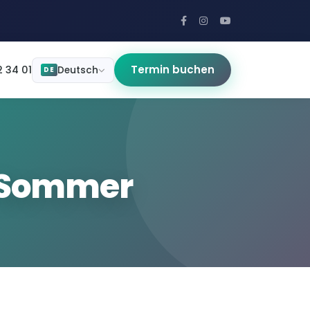
Termin buchen
 34 01
Deutsch
DE
m Sommer