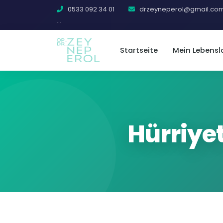
0533 092 34 01
drzeyneperol@gmail.co
...
Startseite
Mein Lebensl
Hürriye