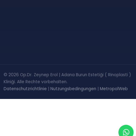
© 2026 Op.Dr. Zeynep Erol | Adana Burun Estetiği ( Rinoplasti )
Kliniği. Alle Rechte vorbehalten.
Datenschutzrichtlinie
|
Nutzungsbedingungen
|
MetropolWeb