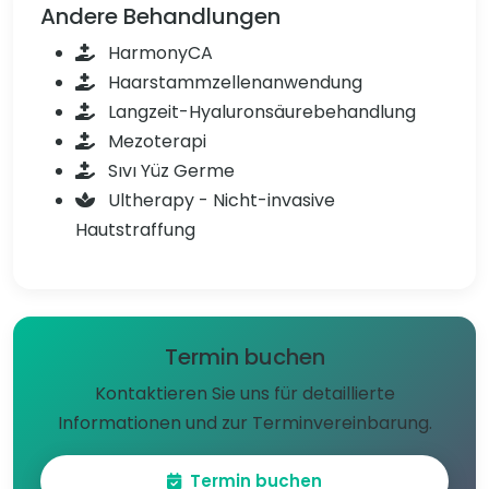
Andere Behandlungen
HarmonyCA
Haarstammzellenanwendung
Langzeit-Hyaluronsäurebehandlung
Mezoterapi
Sıvı Yüz Germe
Ultherapy - Nicht-invasive
Hautstraffung
Termin buchen
Kontaktieren Sie uns für detaillierte
Informationen und zur Terminvereinbarung.
Termin buchen