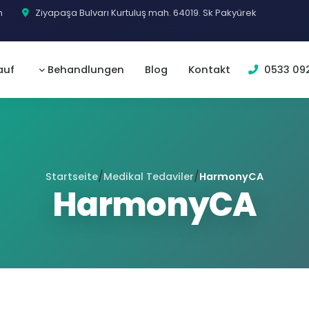
m
Ziyapaşa Bulvarı Kurtuluş mah. 64019. Sk Pakyürek
auf
Behandlungen
Blog
Kontakt
0533 092
/
/
Startseite
Medikal Tedaviler
HarmonyCA
HarmonyCA