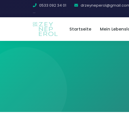
0533 092 34 01
drzeyneperol@gmail.co
...
Startseite
Mein Lebensl