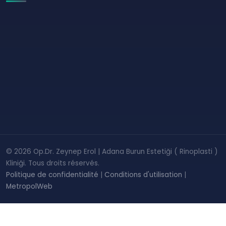
© 2026 Op.Dr. Zeynep Erol | Adana Burun Estetiği ( Rinoplasti )
Kliniği. Tous droits réservés.
Politique de confidentialité
|
Conditions d'utilisation
|
MetropolWeb