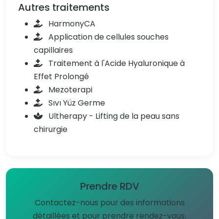
Autres traitements
HarmonyCA
Application de cellules souches
capillaires
Traitement à l'Acide Hyaluronique à
Effet Prolongé
Mezoterapi
Sıvı Yüz Germe
Ultherapy - Lifting de la peau sans
chirurgie
Prendre RDV
Contactez-nous pour des informations
détaillées et pour prendre rendez-vous.