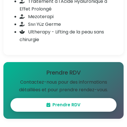
Traitement à l'Acide Hyaluronique à
Effet Prolongé
Mezoterapi
Sıvı Yüz Germe
Ultherapy - Lifting de la peau sans
chirurgie
Prendre RDV
Contactez-nous pour des informations
détaillées et pour prendre rendez-vous.
Prendre RDV